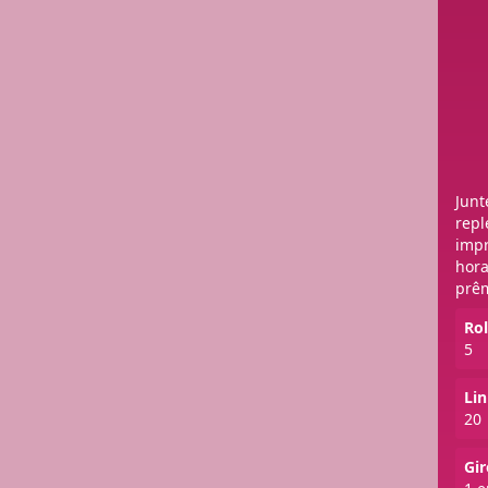
Junt
repl
impr
hora
prêm
Ro
5
Li
20
Gir