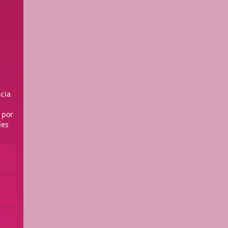
ncia
 por
des